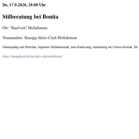
Do, 17.9.2026, 18:00 Uhr
Stilberatung bei Bonita
Ort: "Kauf ein" Hollabrunn
Veranstalter: Kneipp Aktiv-Club Hollabrunn
Sektempfang und Brötchen, begrenzte Teilnehmerzahl, kein Kaufzwang; Anmeldung bei Christa Krutiak, Tel.
https://kneippbund.at/kac/aktiv-club-hollabrunn/